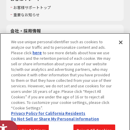
お客様サポートトップ
重要なお知らせ
会社・採用情報
会社情報
We use unique personal identifier such as cookies to
採用情報
analyze our traffic and to personalize content and ads.
Please click
here
to see more details about how we use
サステナビリティ
cookies and the retention period of each cookie. We may
お問い合わせ
sell or share information about your use of our website
to/with our analytics and advertising partners, who may
combine it with other information that you have provided
to them or that they have collected from your use of their
services. However, we do not set and use cookies for our
ウェブサイトご利用条件
ソーシャルメディアポリシー
users under 16 years of age. Please click “Reject All
個人情報及び特定個人情報等の取り扱いに関する保護方針
Cookies” if you are under the age of 16 or to reject all
cookies. To customize your cookie settings, please click
Do Not Sell or Share My Personal Information
著作権・商標について
“Cookie Settings”.
Privacy Policy for California Residents
カスタマーハラスメントに対する基本的な対応方針
Do Not Sell or Share My Personal Information
コピーライト一覧を表示する