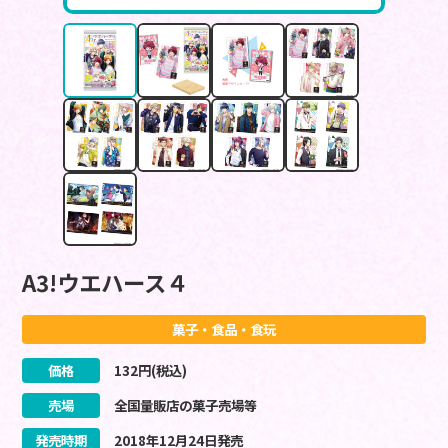
A3!ウエハース４
菓子・食品・食玩
価格
132
円(税込)
売場
全国量販店の菓子売場等
発売時期
2018
年
12
月
24
日
発売