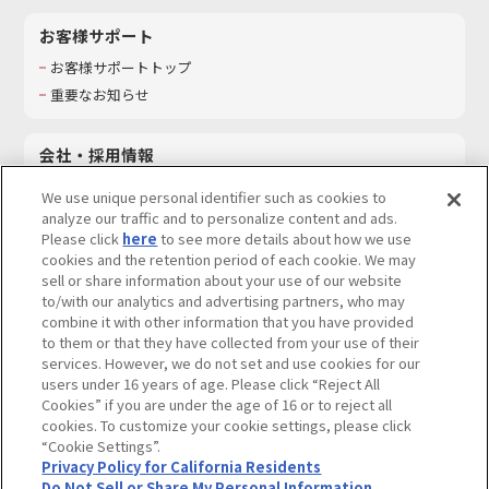
お客様サポート
お客様サポートトップ
重要なお知らせ
会社・採用情報
会社情報
We use unique personal identifier such as cookies to
採用情報
analyze our traffic and to personalize content and ads.
Please click
here
to see more details about how we use
サステナビリティ
cookies and the retention period of each cookie. We may
お問い合わせ
sell or share information about your use of our website
to/with our analytics and advertising partners, who may
combine it with other information that you have provided
to them or that they have collected from your use of their
services. However, we do not set and use cookies for our
ウェブサイトご利用条件
ソーシャルメディアポリシー
users under 16 years of age. Please click “Reject All
個人情報及び特定個人情報等の取り扱いに関する保護方針
Cookies” if you are under the age of 16 or to reject all
cookies. To customize your cookie settings, please click
Do Not Sell or Share My Personal Information
著作権・商標について
“Cookie Settings”.
Privacy Policy for California Residents
カスタマーハラスメントに対する基本的な対応方針
Do Not Sell or Share My Personal Information