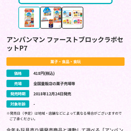
アンパンマン ファーストブロックラボセ
ットP7
菓子・食品・食玩
価格
418
円(税込)
売場
全国量販店の菓子売場等
発売時期
2018
年
12
月
24
日
発売
対象年齢
-
※発売日（予定）は地域・店舗などによって異なる場合がございますので
ご了承ください。
今年も玩具売り場発売商品と連動して遊べる「アンパン