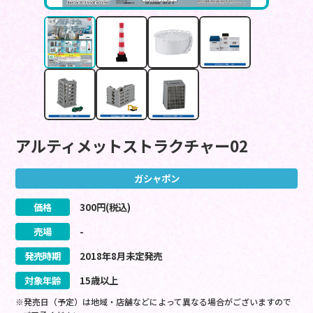
アルティメットストラクチャー02
ガシャポン
価格
300
円(税込)
売場
-
発売時期
2018
年
8
月
未定
発売
対象年齢
15歳以上
※発売日（予定）は地域・店舗などによって異なる場合がございますので