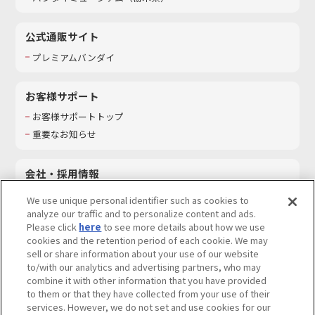
公式通販サイト
プレミアムバンダイ
お客様サポート
お客様サポートトップ
重要なお知らせ
会社・採用情報
会社情報
We use unique personal identifier such as cookies to
採用情報
analyze our traffic and to personalize content and ads.
Please click
here
to see more details about how we use
サステナビリティ
cookies and the retention period of each cookie. We may
お問い合わせ
sell or share information about your use of our website
to/with our analytics and advertising partners, who may
combine it with other information that you have provided
to them or that they have collected from your use of their
services. However, we do not set and use cookies for our
ウェブサイトご利用条件
ソーシャルメディアポリシー