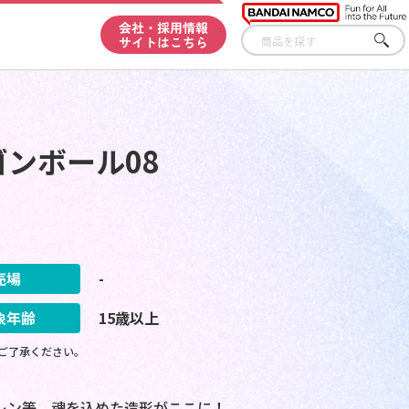
会社・採用情報
サイトはこちら
さが
す
ゴンボール08
売場
-
象年齢
15歳以上
ご了承ください。
レン等、魂を込めた造形がここに！