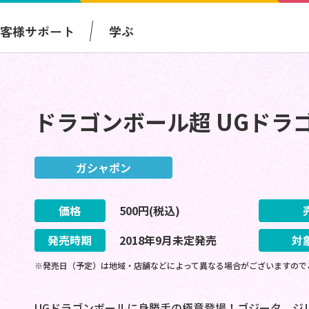
お客様サポート
学ぶ
ドラゴンボール超 UGドラ
ガシャポン
価格
500
円(税込)
発売時期
2018
年
9
月
未定
発売
対
※発売日（予定）は地域・店舗などによって異なる場合がございますので
UGドラゴンボールに身勝手の極意登場！ゴジータ、ジ