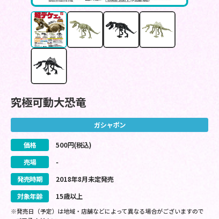
究極可動大恐竜
ガシャポン
価格
500
円(税込)
売場
-
発売時期
2018
年
8
月
未定
発売
対象年齢
15歳以上
※発売日（予定）は地域・店舗などによって異なる場合がございますので