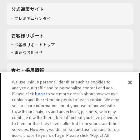
公式通販サイト
プレミアムバンダイ
お客様サポート
お客様サポートトップ
重要なお知らせ
会社・採用情報
会社情報
We use unique personal identifier such as cookies to
採用情報
analyze our traffic and to personalize content and ads.
Please click
here
to see more details about how we use
サステナビリティ
cookies and the retention period of each cookie. We may
お問い合わせ
sell or share information about your use of our website
to/with our analytics and advertising partners, who may
combine it with other information that you have provided
to them or that they have collected from your use of their
services. However, we do not set and use cookies for our
ウェブサイトご利用条件
ソーシャルメディアポリシー
users under 16 years of age. Please click “Reject All
個人情報及び特定個人情報等の取り扱いに関する保護方針