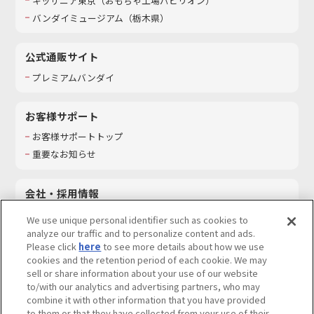
キッザニア東京（おもちゃ工場パビリオン）​
バンダイミュージアム（栃木県）
公式通販サイト
プレミアムバンダイ
お客様サポート
お客様サポートトップ
重要なお知らせ
会社・採用情報
会社情報
We use unique personal identifier such as cookies to
採用情報
analyze our traffic and to personalize content and ads.
Please click
here
to see more details about how we use
サステナビリティ
cookies and the retention period of each cookie. We may
お問い合わせ
sell or share information about your use of our website
to/with our analytics and advertising partners, who may
combine it with other information that you have provided
to them or that they have collected from your use of their