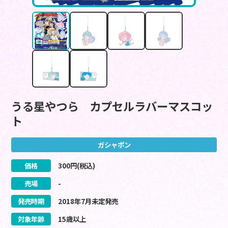
うる星やつら カプセルラバーマスコッ
ト
ガシャポン
価格
300
円(税込)
売場
-
発売時期
2018
年
7
月
未定
発売
対象年齢
15歳以上