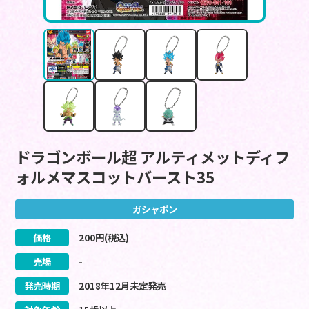
ドラゴンボール超 アルティメットディフ
ォルメマスコットバースト35
ガシャポン
価格
200
円(税込)
売場
-
発売時期
2018
年
12
月
未定
発売