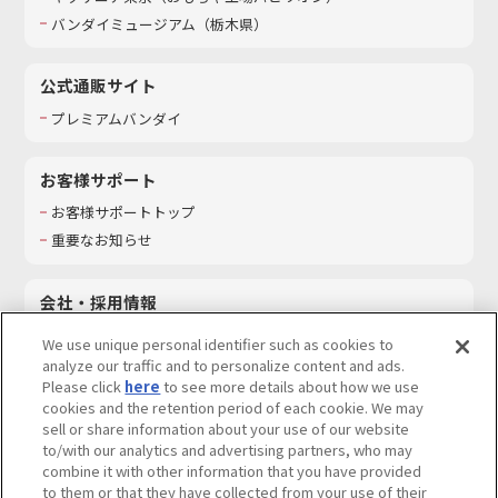
バンダイミュージアム（栃木県）
公式通販サイト
プレミアムバンダイ
お客様サポート
お客様サポートトップ
重要なお知らせ
会社・採用情報
会社情報
We use unique personal identifier such as cookies to
採用情報
analyze our traffic and to personalize content and ads.
Please click
here
to see more details about how we use
サステナビリティ
cookies and the retention period of each cookie. We may
お問い合わせ
sell or share information about your use of our website
to/with our analytics and advertising partners, who may
combine it with other information that you have provided
to them or that they have collected from your use of their