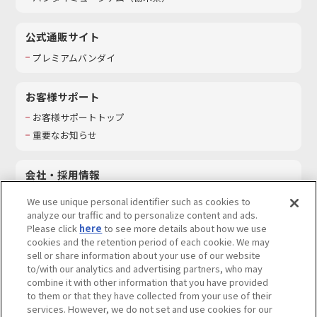
公式通販サイト
プレミアムバンダイ
お客様サポート
お客様サポートトップ
重要なお知らせ
会社・採用情報
会社情報
We use unique personal identifier such as cookies to
採用情報
analyze our traffic and to personalize content and ads.
Please click
here
to see more details about how we use
サステナビリティ
cookies and the retention period of each cookie. We may
お問い合わせ
sell or share information about your use of our website
to/with our analytics and advertising partners, who may
combine it with other information that you have provided
to them or that they have collected from your use of their
services. However, we do not set and use cookies for our
ウェブサイトご利用条件
ソーシャルメディアポリシー