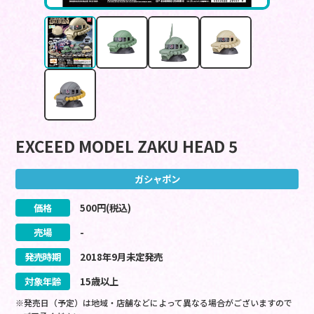
EXCEED MODEL ZAKU HEAD 5
ガシャポン
価格
500
円(税込)
売場
-
発売時期
2018
年
9
月
未定
発売
対象年齢
15歳以上
※発売日（予定）は地域・店舗などによって異なる場合がございますので