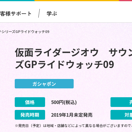
お客様サポート
学ぶ
シリーズGPライドウォッチ09
仮面ライダージオウ サウ
ズGPライドウォッチ09
ガシャポン
価格
500
円(税込)
発売時期
2019
年
1
月
未定
発売
対
※発売日（予定）は地域・店舗などによって異なる場合がございますので