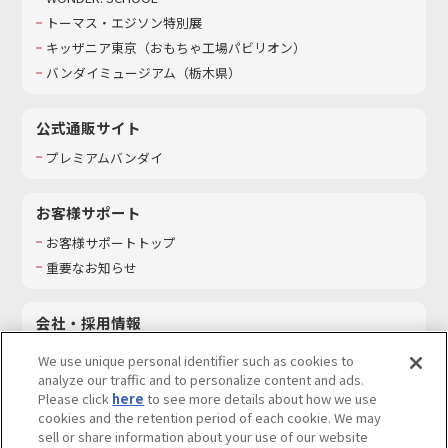
トーマス・エジソン特別展
キッザニア東京（おもちゃ工場パビリオン）​
バンダイミュージアム（栃木県）
公式通販サイト
プレミアムバンダイ
お客様サポート
お客様サポートトップ
重要なお知らせ
会社・採用情報
会社情報
We use unique personal identifier such as cookies to
採用情報
analyze our traffic and to personalize content and ads.
Please click
here
to see more details about how we use
サステナビリティ
cookies and the retention period of each cookie. We may
お問い合わせ
sell or share information about your use of our website