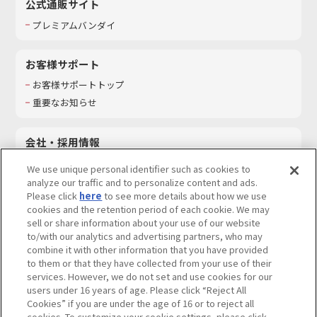
公式通販サイト
プレミアムバンダイ
お客様サポート
お客様サポートトップ
重要なお知らせ
会社・採用情報
会社情報
We use unique personal identifier such as cookies to
採用情報
analyze our traffic and to personalize content and ads.
Please click
here
to see more details about how we use
サステナビリティ
cookies and the retention period of each cookie. We may
お問い合わせ
sell or share information about your use of our website
to/with our analytics and advertising partners, who may
combine it with other information that you have provided
to them or that they have collected from your use of their
services. However, we do not set and use cookies for our
ウェブサイトご利用条件
ソーシャルメディアポリシー
users under 16 years of age. Please click “Reject All
個人情報及び特定個人情報等の取り扱いに関する保護方針
Cookies” if you are under the age of 16 or to reject all
cookies. To customize your cookie settings, please click