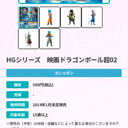
HGシリーズ 映画ドラゴンボール超02
ガシャポン
価格
300
円(税込)
売場
-
発売時期
2019
年
1
月
未定
発売
対象年齢
15歳以上
※発売日（予定）は地域・店舗などによって異なる場合がございますので