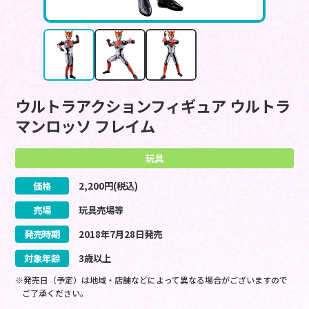
ウルトラアクションフィギュア ウルトラ
マンロッソ フレイム
玩具
価格
2,200
円(税込)
売場
玩具売場等
発売時期
2018
年
7
月
28
日
発売
対象年齢
3歳以上
※発売日（予定）は地域・店舗などによって異なる場合がございますので
ご了承ください。