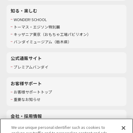
知る・楽しむ
WONDER! SCHOOL
トーマス・エジソン特別展
キッザニア東京（おもちゃ工場パビリオン）​
バンダイミュージアム（栃木県）
公式通販サイト
プレミアムバンダイ
お客様サポート
お客様サポートトップ
重要なお知らせ
会社・採用情報
会社情報
We use unique personal identifier such as cookies to
採用情報
analyze our traffic and to personalize content and ads.