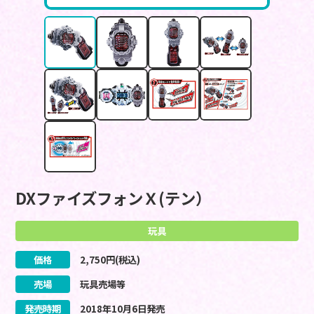
DXファイズフォンＸ(テン）
玩具
価格
2,750
円(税込)
売場
玩具売場等
発売時期
2018
年
10
月
6
日
発売