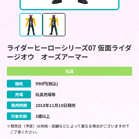
ライダーヒーローシリーズ07 仮面ライダ
ージオウ オーズアーマー
玩具
価格
990
円(税込)
売場
玩具売場等
発売時期
2018
年
11
月
10
日
発売
対象年齢
3歳以上
※発売日（予定）は地域・店舗などによって異なる場合がございますので
ご了承ください。