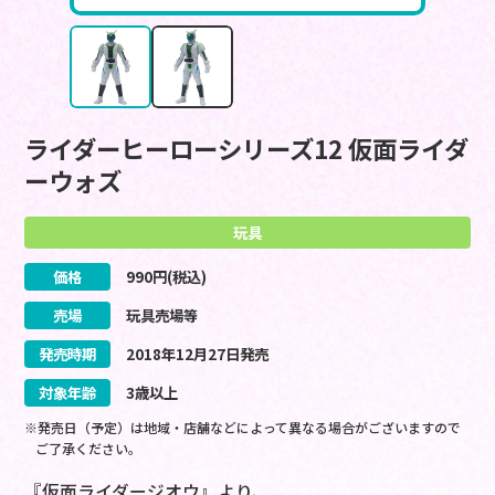
ライダーヒーローシリーズ12 仮面ライダ
ーウォズ
玩具
価格
990
円(税込)
売場
玩具売場等
発売時期
2018
年
12
月
27
日
発売
対象年齢
3歳以上
※発売日（予定）は地域・店舗などによって異なる場合がございますので
ご了承ください。
『仮面ライダージオウ』より、