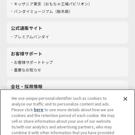
キッザニア東京（おもちゃ工場パビリオン）​
バンダイミュージアム（栃木県）
公式通販サイト
プレミアムバンダイ
お客様サポート
お客様サポートトップ
重要なお知らせ
会社・採用情報
会社情報
We use unique personal identifier such as cookies to
採用情報
analyze our traffic and to personalize content and ads.
Please click
here
to see more details about how we use
サステナビリティ
cookies and the retention period of each cookie. We may
お問い合わせ
sell or share information about your use of our website
to/with our analytics and advertising partners, who may
combine it with other information that you have provided