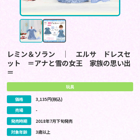
レミン＆ソラン ｜ エルサ ドレスセ
ット ＝アナと雪の女王 家族の思い出
＝
玩具
価格
3,135
円(税込)
売場
-
発売時期
2018
年
7
月
下旬
発売
対象年齢
3歳以上