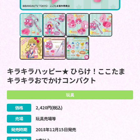
キラキラハッピー★ ひらけ！ここたま
キラキラおでかけコンパクト
玩具
価格
2,420
円(税込)
売場
玩具売場等
発売時期
2018
年
12
月
15
日
発売