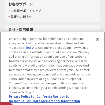
お客様サポート
お客様サポートトップ
重要なお知らせ
会社・採用情報
会社情報
We use unique personal identifier such as cookies to
採用情報
analyze our traffic and to personalize content and ads.
Please click
here
to see more details about how we use
サステナビリティ
cookies and the retention period of each cookie. We may
お問い合わせ
sell or share information about your use of our website
to/with our analytics and advertising partners, who may
combine it with other information that you have provided
to them or that they have collected from your use of their
services. However, we do not set and use cookies for our
ウェブサイトご利用条件
ソーシャルメディアポリシー
users under 16 years of age. Please click “Reject All
個人情報及び特定個人情報等の取り扱いに関する保護方針
Cookies” if you are under the age of 16 or to reject all
cookies. To customize your cookie settings, please click
Do Not Sell or Share My Personal Information
著作権・商標について
“Cookie Settings”.
Privacy Policy for California Residents
カスタマーハラスメントに対する基本的な対応方針
Do Not Sell or Share My Personal Information