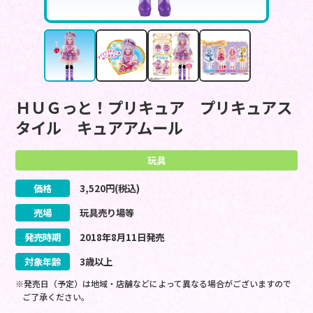
ＨＵＧっと！プリキュア プリキュアス
タイル キュアアムール
玩具
価格
3,520
円(税込)
売場
玩具売り場等
発売時期
2018
年
8
月
11
日
発売
対象年齢
3歳以上
※発売日（予定）は地域・店舗などによって異なる場合がございますので
ご了承ください。