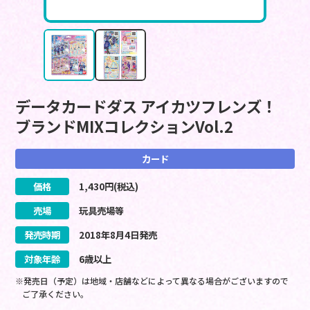
データカードダス アイカツフレンズ！
ブランドMIXコレクションVol.2
カード
価格
1,430
円(税込)
売場
玩具売場等
発売時期
2018
年
8
月
4
日
発売
対象年齢
6歳以上
※発売日（予定）は地域・店舗などによって異なる場合がございますので
ご了承ください。