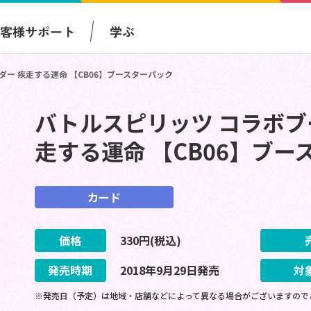
お客様サポート
学ぶ
ダー 疾走する運命 【CB06】ブースターパック
バトルスピリッツ コラボブ
走する運命 【CB06】ブー
カード
価格
330
円(税込)
発売時期
2018
年
9
月
29
日
発売
対
※発売日（予定）は地域・店舗などによって異なる場合がございますので