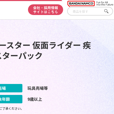
会社・採用情報
サイトはこちら
さが
す
ースター 仮面ライダー 疾
スターパック
売場
玩具売場等
象年齢
9歳以上
ご了承ください。