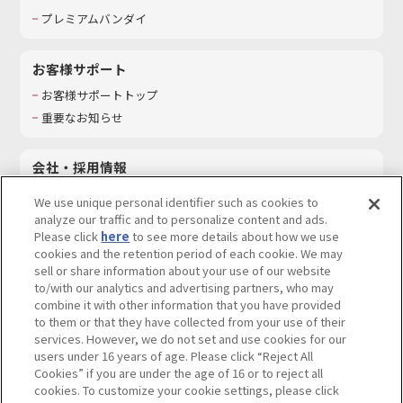
プレミアムバンダイ
お客様サポート
お客様サポートトップ
重要なお知らせ
会社・採用情報
会社情報
We use unique personal identifier such as cookies to
採用情報
analyze our traffic and to personalize content and ads.
Please click
here
to see more details about how we use
サステナビリティ
cookies and the retention period of each cookie. We may
お問い合わせ
sell or share information about your use of our website
to/with our analytics and advertising partners, who may
combine it with other information that you have provided
to them or that they have collected from your use of their
services. However, we do not set and use cookies for our
ウェブサイトご利用条件
ソーシャルメディアポリシー
users under 16 years of age. Please click “Reject All
個人情報及び特定個人情報等の取り扱いに関する保護方針
Cookies” if you are under the age of 16 or to reject all
cookies. To customize your cookie settings, please click
Do Not Sell or Share My Personal Information
著作権・商標について