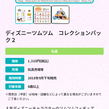
ディズニーツムツム コレクションパッ
ク２
玩具
価格
1,320
円(税込)
売場
玩具売場等
発売時期
2018
年
9
月
下旬
発売
対象年齢
6歳以上
※発売日（予定）は地域・店舗などによって異なる場合がございますので
ご了承ください。
人気ディズニーキャラクターのツムツムフィギュア