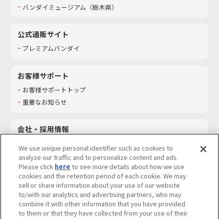
バンダイミュージアム（栃木県）
公式通販サイト
プレミアムバンダイ
お客様サポート
お客様サポートトップ
重要なお知らせ
会社・採用情報
会社情報
We use unique personal identifier such as cookies to
採用情報
analyze our traffic and to personalize content and ads.
Please click
here
to see more details about how we use
サステナビリティ
cookies and the retention period of each cookie. We may
お問い合わせ
sell or share information about your use of our website
to/with our analytics and advertising partners, who may
combine it with other information that you have provided
to them or that they have collected from your use of their