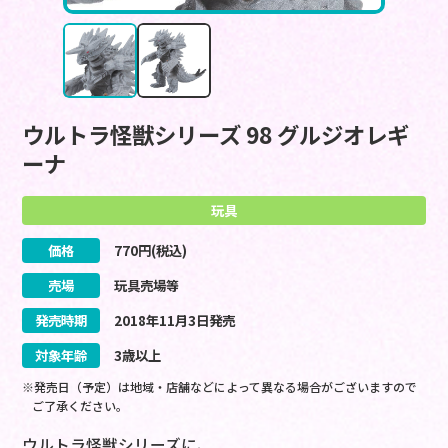
ウルトラ怪獣シリーズ 98 グルジオレギ
ーナ
玩具
価格
770
円(税込)
売場
玩具売場等
発売時期
2018
年
11
月
3
日
発売
対象年齢
3歳以上
※発売日（予定）は地域・店舗などによって異なる場合がございますので
ご了承ください。
ウルトラ怪獣シリーズに、