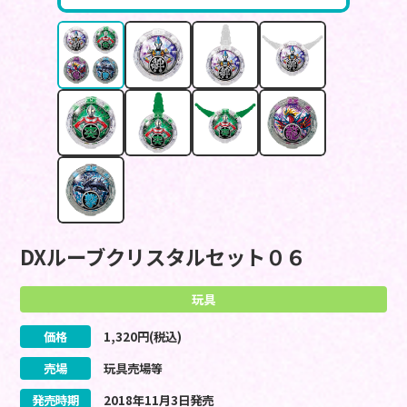
DXルーブクリスタルセット０６
玩具
価格
1,320
円(税込)
売場
玩具売場等
発売時期
2018
年
11
月
3
日
発売