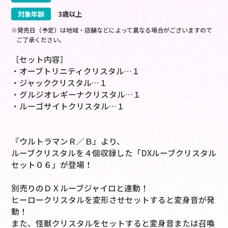
対象年齢
3歳以上
※発売日（予定）は地域・店舗などによって異なる場合がございますので
ご了承ください。
［セット内容］
・オーブトリニティクリスタル…１
・ジャッククリスタル…１
・グルジオレギーナクリスタル…１
・ルーゴサイトクリスタル…１
『ウルトラマンＲ／Ｂ』より、
ルーブクリスタルを４個収録した「DXルーブクリスタル
セット０６」が登場！
別売りのＤＸルーブジャイロと連動！
ヒーロークリスタルを変形させセットすると変身音が発
動！
また、怪獣クリスタルをセットすると変身音または召喚