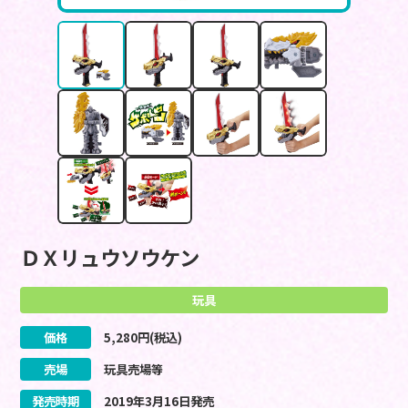
ＤＸリュウソウケン
玩具
価格
5,280
円(税込)
売場
玩具売場等
発売時期
2019
年
3
月
16
日
発売