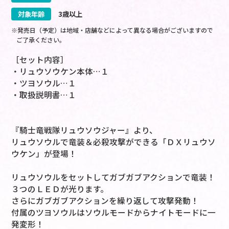
対象年齢
3歳以上
※発売日（予定）は地域・店舗などによって異なる場合がございますので
ご了承ください。
［セット内容］
・リュウソウケン本体…１
・ツヨソウル…１
・取扱説明書…１
『騎士竜戦隊リュウソウジャー』より、
リュウソウルで竜装＆必殺攻撃ができる「ＤＸリュウソ
ウケン」が登場！
リュウソウルをセットしてガブガブアクションで竜装！
３つのＬＥＤが光ります。
さらにガブガブアクションを繰り返して攻撃発動！
付属のツヨソウルはソウルモードからナイトモードに一
発変形！