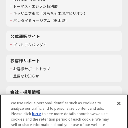
トーマス・エジソン特別展
キッザニア東京（おもちゃ工場パビリオン）​
バンダイミュージアム（栃木県）
公式通販サイト
プレミアムバンダイ
お客様サポート
お客様サポートトップ
重要なお知らせ
会社・採用情報
会社情報
We use unique personal identifier such as cookies to
採用情報
analyze our traffic and to personalize content and ads.
Please click
here
to see more details about how we use
サステナビリティ
cookies and the retention period of each cookie. We may
お問い合わせ
sell or share information about your use of our website