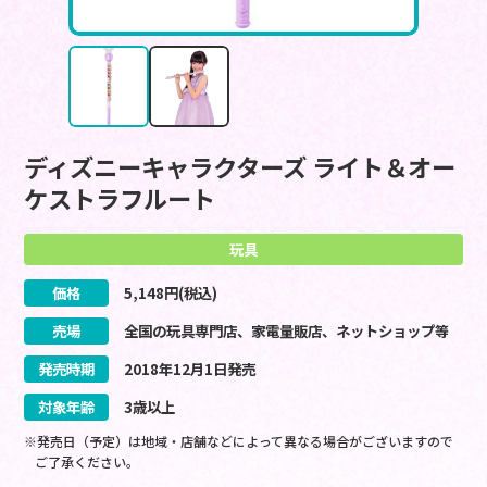
ディズニーキャラクターズ ライト＆オー
ケストラフルート
玩具
価格
5,148
円(税込)
売場
全国の玩具専門店、家電量販店、ネットショップ等
発売時期
2018
年
12
月
1
日
発売
対象年齢
3歳以上
※発売日（予定）は地域・店舗などによって異なる場合がございますので
ご了承ください。