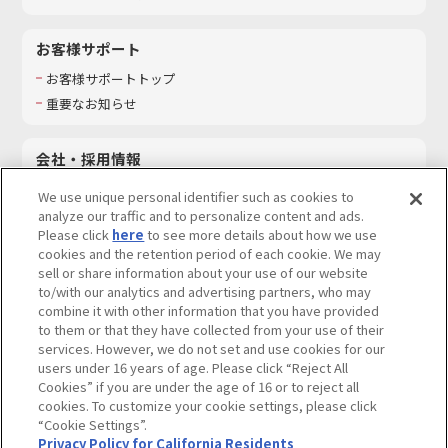
お客様サポート
お客様サポートトップ
重要なお知らせ
会社・採用情報
会社情報
We use unique personal identifier such as cookies to
採用情報
analyze our traffic and to personalize content and ads.
Please click
here
to see more details about how we use
サステナビリティ
cookies and the retention period of each cookie. We may
お問い合わせ
sell or share information about your use of our website
to/with our analytics and advertising partners, who may
combine it with other information that you have provided
to them or that they have collected from your use of their
services. However, we do not set and use cookies for our
ウェブサイトご利用条件
ソーシャルメディアポリシー
users under 16 years of age. Please click “Reject All
個人情報及び特定個人情報等の取り扱いに関する保護方針
Cookies” if you are under the age of 16 or to reject all
cookies. To customize your cookie settings, please click
Do Not Sell or Share My Personal Information
著作権・商標について
“Cookie Settings”.
Privacy Policy for California Residents
カスタマーハラスメントに対する基本的な対応方針