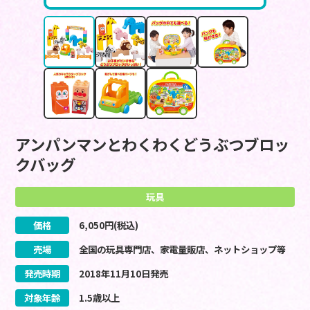
アンパンマンとわくわくどうぶつブロッ
クバッグ
玩具
価格
6,050
円(税込)
売場
全国の玩具専門店、家電量販店、ネットショップ等
発売時期
2018
年
11
月
10
日
発売
対象年齢
1.5歳以上