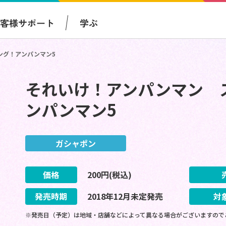
お客様サポート
学ぶ
ング！アンパンマン5
それいけ！アンパンマン 
ンパンマン5
ガシャポン
価格
200
円(税込)
発売時期
2018
年
12
月
未定
発売
対
※発売日（予定）は地域・店舗などによって異なる場合がございますので