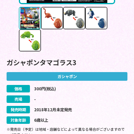
ガシャポンタマゴラス3
ガシャポン
価格
300
円(税込)
売場
-
発売時期
2018
年
12
月
未定
発売
対象年齢
6歳以上
※発売日（予定）は地域・店舗などによって異なる場合がございますので