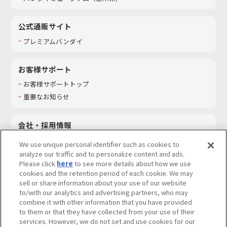
公式通販サイト
プレミアムバンダイ
お客様サポート
お客様サポートトップ
重要なお知らせ
会社・採用情報
会社情報
We use unique personal identifier such as cookies to
採用情報
analyze our traffic and to personalize content and ads.
Please click
here
to see more details about how we use
サステナビリティ
cookies and the retention period of each cookie. We may
お問い合わせ
sell or share information about your use of our website
to/with our analytics and advertising partners, who may
combine it with other information that you have provided
to them or that they have collected from your use of their
services. However, we do not set and use cookies for our
ウェブサイトご利用条件
ソーシャルメディアポリシー