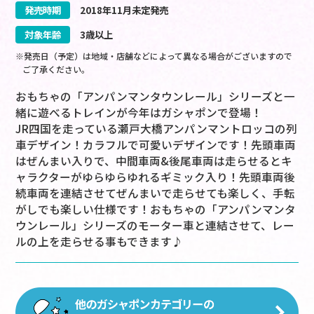
発売時期
2018
年
11
月
未定
発売
対象年齢
3歳以上
※発売日（予定）は地域・店舗などによって異なる場合がございますので
ご了承ください。
おもちゃの「アンパンマンタウンレール」シリーズと一
緒に遊べるトレインが今年はガシャポンで登場！
JR四国を走っている瀬戸大橋アンパンマントロッコの列
車デザイン！カラフルで可愛いデザインです！先頭車両
はぜんまい入りで、中間車両&後尾車両は走らせるとキ
ャラクターがゆらゆらゆれるギミック入り！先頭車両後
続車両を連結させてぜんまいで走らせても楽しく、手転
がしでも楽しい仕様です！おもちゃの「アンパンマンタ
ウンレール」シリーズのモーター車と連結させて、レー
ルの上を走らせる事もできます♪