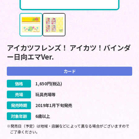
アイカツフレンズ！ アイカツ！バインダ
ー日向エマVer.
カード
価格
1,650
円(税込)
売場
玩具売場等
発売時期
2019
年
1
月
下旬
発売
対象年齢
6歳以上
※発売日（予定）は地域・店舗などによって異なる場合がございますので
ご了承ください。