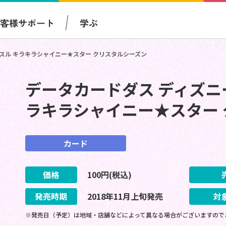
お客様サポート
学ぶ
スル キラキラシャイニー★スター クリスタルシーズン
データカードダス ディズニ
ラキラシャイニー★スター
カード
価格
100
円(税込)
発売時期
2018
年
11
月
上旬
発売
対
※発売日（予定）は地域・店舗などによって異なる場合がございますので