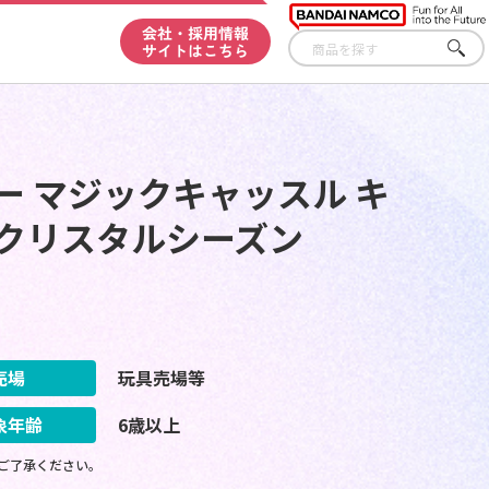
会社・採用情報
サイトはこちら
さが
す
ー マジックキャッスル キ
 クリスタルシーズン
売場
玩具売場等
象年齢
6歳以上
ご了承ください。