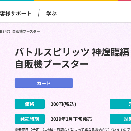
お客様サポート
学ぶ
【BS47】自販機ブースター
バトルスピリッツ 神煌臨編 第
自販機ブースター
カード
価格
200
円(税込)
発売時期
2019
年
1
月
下旬
発売
対
※発売日（予定）は地域・店舗などによって異なる場合がございますので