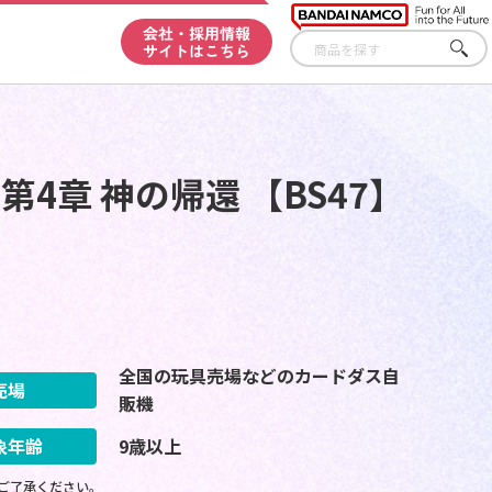
会社・採用情報
サイトはこちら
さが
す
4章 神の帰還 【BS47】
全国の玩具売場などのカードダス自
売場
販機
象年齢
9歳以上
ご了承ください。