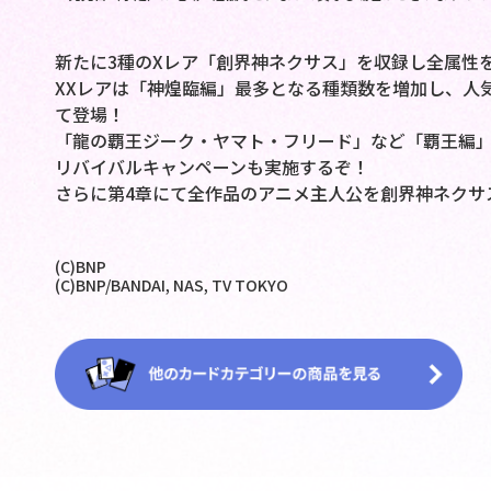
新たに3種のXレア「創界神ネクサス」を収録し全属性
XXレアは「神煌臨編」最多となる種類数を増加し、人
て登場！
「龍の覇王ジーク・ヤマト・フリード」など「覇王編」
リバイバルキャンペーンも実施するぞ！
さらに第4章にて全作品のアニメ主人公を創界神ネクサ
(C)BNP
(C)BNP/BANDAI, NAS, TV TOKYO