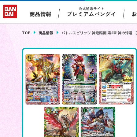
公式通販サイト
プレミアムバンダイ
商品情報
TOP
商品情報
バトルスピリッツ 神煌臨編 第4章 神の帰還 