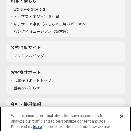
知る・楽しむ
WONDER! SCHOOL
トーマス・エジソン特別展
キッザニア東京（おもちゃ工場パビリオン）​
バンダイミュージアム（栃木県）
公式通販サイト
プレミアムバンダイ
お客様サポート
お客様サポートトップ
重要なお知らせ
会社・採用情報
会社情報
We use unique personal identifier such as cookies to
採用情報
analyze our traffic and to personalize content and ads.
Please click
here
to see more details about how we use
サステナビリティ