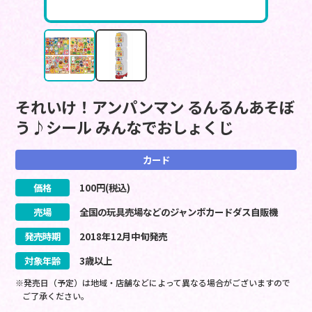
それいけ！アンパンマン るんるんあそぼ
う♪シール みんなでおしょくじ
カード
価格
100
円(税込)
売場
全国の玩具売場などのジャンボカードダス自販機
発売時期
2018
年
12
月
中旬
発売
対象年齢
3歳以上
※発売日（予定）は地域・店舗などによって異なる場合がございますので
ご了承ください。