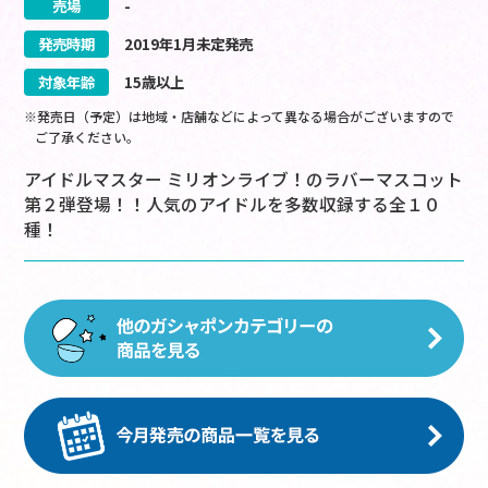
売場
-
発売時期
2019
年
1
月
未定
発売
対象年齢
15歳以上
※発売日（予定）は地域・店舗などによって異なる場合がございますので
ご了承ください。
アイドルマスター ミリオンライブ！のラバーマスコット
第２弾登場！！人気のアイドルを多数収録する全１０
種！