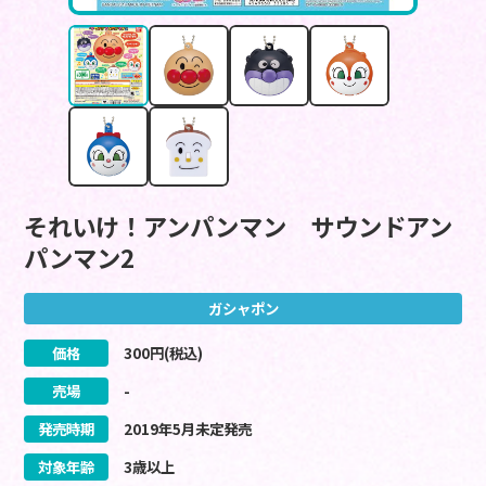
それいけ！アンパンマン サウンドアン
パンマン2
ガシャポン
価格
300
円(税込)
売場
-
発売時期
2019
年
5
月
未定
発売
対象年齢
3歳以上