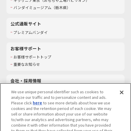
キッザニア東京（おもちゃ工場パビリオン）​
バンダイミュージアム（栃木県）
公式通販サイト
プレミアムバンダイ
お客様サポート
お客様サポートトップ
重要なお知らせ
会社・採用情報
会社情報
We use unique personal identifier such as cookies to
採用情報
analyze our traffic and to personalize content and ads.
Please click
here
to see more details about how we use
サステナビリティ
cookies and the retention period of each cookie. We may
お問い合わせ
sell or share information about your use of our website
to/with our analytics and advertising partners, who may
combine it with other information that you have provided
to them or that they have collected from your use of their