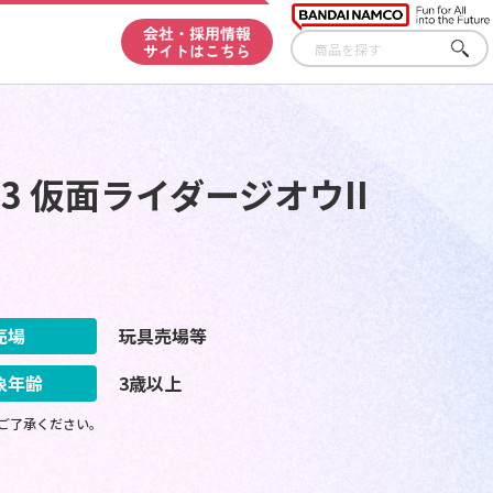
会社・採用情報
サイトはこちら
さが
す
 仮面ライダージオウII
売場
玩具売場等
象年齢
3歳以上
ご了承ください。