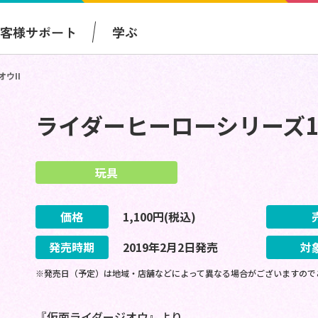
お客様サポート
学ぶ
ウII
ライダーヒーローシリーズ13
玩具
価格
1,100
円(税込)
発売時期
2019
年
2
月
2
日
発売
対
※発売日（予定）は地域・店舗などによって異なる場合がございますので
『仮面ライダージオウ』より、