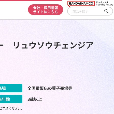
会社・採用情報
サイトはこちら
さが
す
ー リュウソウチェンジア
売場
全国量販店の菓子売場等
象年齢
3歳以上
ご了承ください。