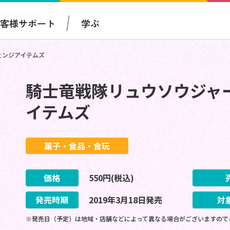
お客様サポート
学ぶ
ェンジアイテムズ
騎士竜戦隊リュウソウジャ
イテムズ
菓子・食品・食玩
価格
550
円(税込)
発売時期
2019
年
3
月
18
日
発売
対
※発売日（予定）は地域・店舗などによって異なる場合がございますので