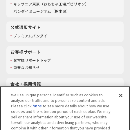
キッザニア東京（おもちゃ工場パビリオン）​
バンダイミュージアム（栃木県）
公式通販サイト
プレミアムバンダイ
お客様サポート
お客様サポートトップ
重要なお知らせ
会社・採用情報
会社情報
We use unique personal identifier such as cookies to
採用情報
analyze our traffic and to personalize content and ads.
Please click
here
to see more details about how we use
サステナビリティ
cookies and the retention period of each cookie. We may
お問い合わせ
sell or share information about your use of our website
to/with our analytics and advertising partners, who may
combine it with other information that you have provided