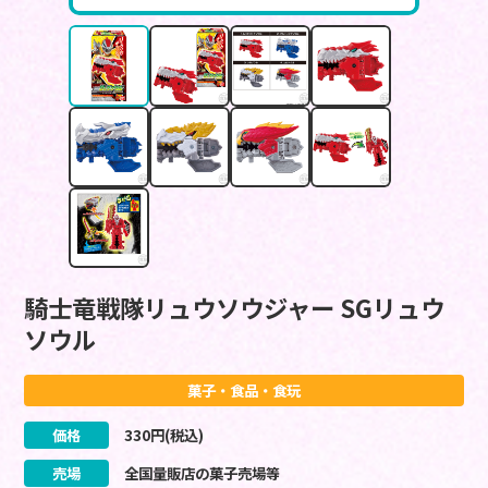
騎士竜戦隊リュウソウジャー SGリュウ
ソウル
菓子・食品・食玩
価格
330
円(税込)
売場
全国量販店の菓子売場等