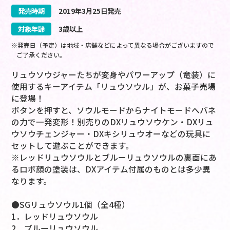
発売時期
2019
年
3
月
25
日
発売
対象年齢
3歳以上
※発売日（予定）は地域・店舗などによって異なる場合がございますので
ご了承ください。
リュウソウジャーたちが変身やパワーアップ（竜装）に
使用するキーアイテム「リュウソウル」が、お菓子売場
に登場！
ボタンを押すと、ソウルモードからナイトモードへバネ
の力で一発変形！別売りのDXリュウソウケン・DXリュ
ウソウチェンジャー・DXキシリュウオーなどの玩具に
セットして遊ぶことができます。
※レッドリュウソウルとブルーリュウソウルの裏面にあ
るロボ顔の塗装は、DXアイテム付属のものとは多少異
なります。
●SGリュウソウル1個（全4種）
1．レッドリュウソウル
2．ブルーリュウソウル