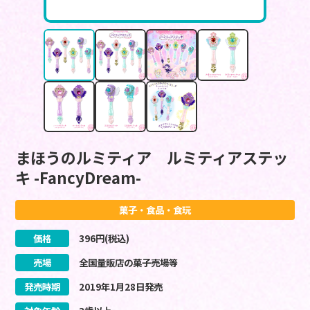
まほうのルミティア ルミティアステッ
キ -FancyDream-
菓子・食品・食玩
価格
396
円(税込)
売場
全国量販店の菓子売場等
発売時期
2019
年
1
月
28
日
発売