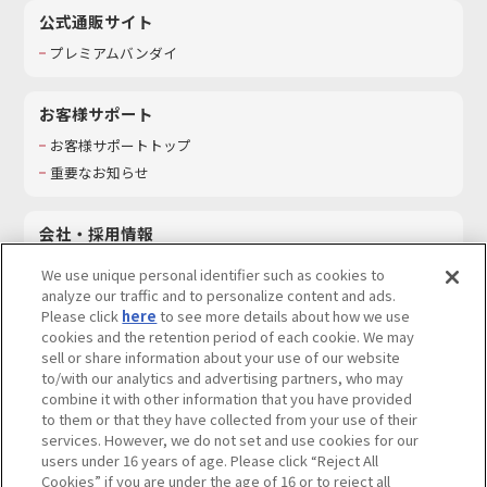
公式通販サイト
プレミアムバンダイ
お客様サポート
お客様サポートトップ
重要なお知らせ
会社・採用情報
会社情報
We use unique personal identifier such as cookies to
採用情報
analyze our traffic and to personalize content and ads.
Please click
here
to see more details about how we use
サステナビリティ
cookies and the retention period of each cookie. We may
お問い合わせ
sell or share information about your use of our website
to/with our analytics and advertising partners, who may
combine it with other information that you have provided
to them or that they have collected from your use of their
services. However, we do not set and use cookies for our
ウェブサイトご利用条件
ソーシャルメディアポリシー
users under 16 years of age. Please click “Reject All
個人情報及び特定個人情報等の取り扱いに関する保護方針
Cookies” if you are under the age of 16 or to reject all