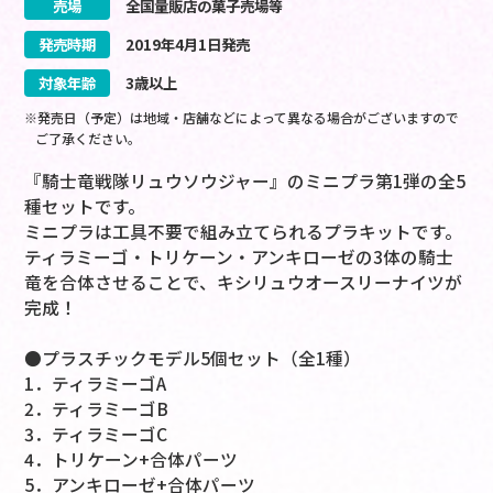
売場
全国量販店の菓子売場等
発売時期
2019
年
4
月
1
日
発売
対象年齢
3歳以上
※発売日（予定）は地域・店舗などによって異なる場合がございますので
ご了承ください。
『騎士竜戦隊リュウソウジャー』のミニプラ第1弾の全5
種セットです。
ミニプラは工具不要で組み立てられるプラキットです。
ティラミーゴ・トリケーン・アンキローゼの3体の騎士
竜を合体させることで、キシリュウオースリーナイツが
完成！
●プラスチックモデル5個セット（全1種）
1．ティラミーゴA
2．ティラミーゴB
3．ティラミーゴC
4．トリケーン+合体パーツ
5．アンキローゼ+合体パーツ