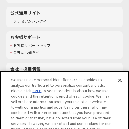
公式通販サイト
プレミアムバンダイ
お客様サポート
お客様サポートトップ
重要なお知らせ
会社・採用情報
会社情報
We use unique personal identifier such as cookies to
採用情報
analyze our traffic and to personalize content and ads.
Please click
here
to see more details about how we use
サステナビリティ
cookies and the retention period of each cookie. We may
お問い合わせ
sell or share information about your use of our website
to/with our analytics and advertising partners, who may
combine it with other information that you have provided
to them or that they have collected from your use of their
services. However, we do not set and use cookies for our
ウェブサイトご利用条件
ソーシャルメディアポリシー
users under 16 years of age. Please click “Reject All