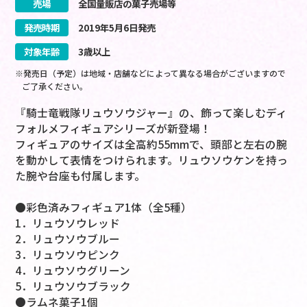
売場
全国量販店の菓子売場等
発売時期
2019
年
5
月
6
日
発売
対象年齢
3歳以上
※発売日（予定）は地域・店舗などによって異なる場合がございますので
ご了承ください。
『騎士竜戦隊リュウソウジャー』の、飾って楽しむディ
フォルメフィギュアシリーズが新登場！
フィギュアのサイズは全高約55mmで、頭部と左右の腕
を動かして表情をつけられます。リュウソウケンを持っ
た腕や台座も付属します。
●彩色済みフィギュア1体（全5種）
1．リュウソウレッド
2．リュウソウブルー
3．リュウソウピンク
4．リュウソウグリーン
5．リュウソウブラック
●ラムネ菓子1個