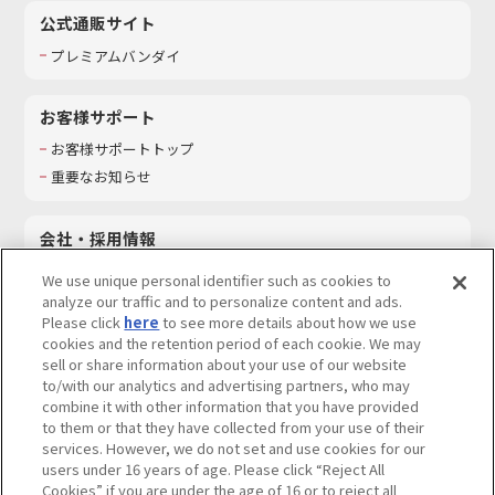
公式通販サイト
プレミアムバンダイ
お客様サポート
お客様サポートトップ
重要なお知らせ
会社・採用情報
会社情報
We use unique personal identifier such as cookies to
採用情報
analyze our traffic and to personalize content and ads.
Please click
here
to see more details about how we use
サステナビリティ
cookies and the retention period of each cookie. We may
お問い合わせ
sell or share information about your use of our website
to/with our analytics and advertising partners, who may
combine it with other information that you have provided
to them or that they have collected from your use of their
services. However, we do not set and use cookies for our
ウェブサイトご利用条件
ソーシャルメディアポリシー
users under 16 years of age. Please click “Reject All
個人情報及び特定個人情報等の取り扱いに関する保護方針
Cookies” if you are under the age of 16 or to reject all