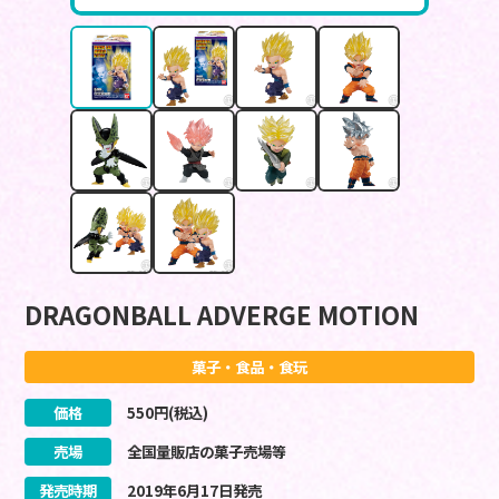
DRAGONBALL ADVERGE MOTION
菓子・食品・食玩
価格
550
円(税込)
売場
全国量販店の菓子売場等
発売時期
2019
年
6
月
17
日
発売