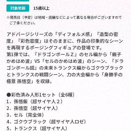
対象年齢
15歳以上
※発売日（予定）は地域・店舗などによって異なる場合がございますので
ご了承ください。
アドバージシリーズの「ディフォルメ感」「造型の密
度」「彩色密度」はそのままに、作品の印象的なシーン
を再現するポージングフィギュアの登場です。
第1弾では、『ドラゴンボールＺ』のセル編から「親子
かめはめ波」VS「セルのかめはめ波」のシーン、『ドラ
ゴンボール超』の未来トランクス編からゴクウブラック
とトランクスの戦闘シーン、力の大会編から「身勝手の
極意 孫悟空」を収録。
●彩色済み人形1セット（全6種）
1．孫悟飯（超サイヤ人２）
2．孫悟空（超サイヤ人）
3．セル（完全体）
4．ゴクウブラック（超サイヤ人ロゼ）
5．トランクス（超サイヤ人）