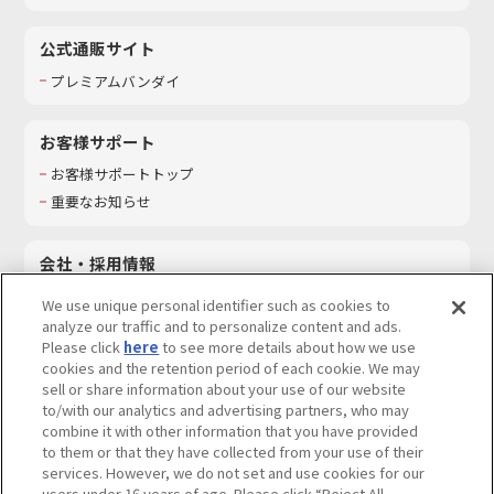
公式通販サイト
プレミアムバンダイ
お客様サポート
お客様サポートトップ
重要なお知らせ
会社・採用情報
会社情報
We use unique personal identifier such as cookies to
採用情報
analyze our traffic and to personalize content and ads.
Please click
here
to see more details about how we use
サステナビリティ
cookies and the retention period of each cookie. We may
お問い合わせ
sell or share information about your use of our website
to/with our analytics and advertising partners, who may
combine it with other information that you have provided
to them or that they have collected from your use of their
services. However, we do not set and use cookies for our
ウェブサイトご利用条件
ソーシャルメディアポリシー
users under 16 years of age. Please click “Reject All