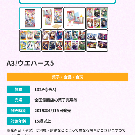
A3!ウエハース5
菓子・食品・食玩
価格
132
円(税込)
売場
全国量販店の菓子売場等
発売時期
2019
年
4
月
15
日
発売
対象年齢
15歳以上
※発売日（予定）は地域・店舗などによって異なる場合がございますので