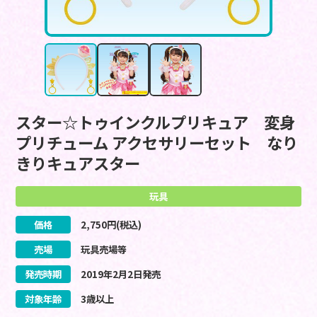
スター☆トゥインクルプリキュア 変身
プリチューム アクセサリーセット なり
きりキュアスター
玩具
価格
2,750
円(税込)
売場
玩具売場等
発売時期
2019
年
2
月
2
日
発売
対象年齢
3歳以上