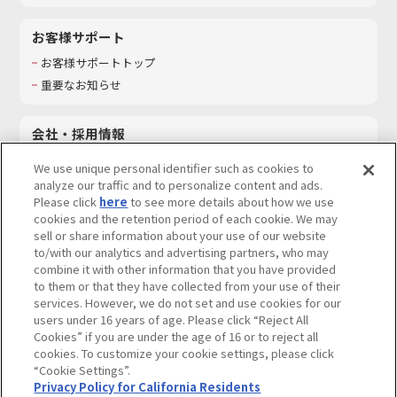
お客様サポート
お客様サポートトップ
重要なお知らせ
会社・採用情報
会社情報
We use unique personal identifier such as cookies to
採用情報
analyze our traffic and to personalize content and ads.
Please click
here
to see more details about how we use
サステナビリティ
cookies and the retention period of each cookie. We may
お問い合わせ
sell or share information about your use of our website
to/with our analytics and advertising partners, who may
combine it with other information that you have provided
to them or that they have collected from your use of their
services. However, we do not set and use cookies for our
ウェブサイトご利用条件
ソーシャルメディアポリシー
users under 16 years of age. Please click “Reject All
個人情報及び特定個人情報等の取り扱いに関する保護方針
Cookies” if you are under the age of 16 or to reject all
cookies. To customize your cookie settings, please click
Do Not Sell or Share My Personal Information
著作権・商標について
“Cookie Settings”.
Privacy Policy for California Residents
カスタマーハラスメントに対する基本的な対応方針