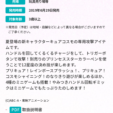
売場
玩具売り場等
発売時期
2019
年
6
月
29
日
発売
対象年齢
3歳以上
※発売日（予定）は地域・店舗などによって異なる場合がございますので
ご了承ください。
夏登場の新キャラクターキュアコスモの専用攻撃アイテ
ムです。
ハンドルを回してくるくるチャージをして、トリガーボ
タンで攻撃！別売りのプリンセススターカラーペンを使
うことで12星座の決め技が楽しめます。
プリキュア！レインボースプラッシュ！、プリキュア！
コスモシャイニング！のなりきり遊びが楽しめるほか、
4種のミニゲームも搭載！やみつきハンドル回転ギミッ
クはミニゲームでもたっぷりたのしめます！
(C)ABC-A・東映アニメーション
PDF
取扱説明書