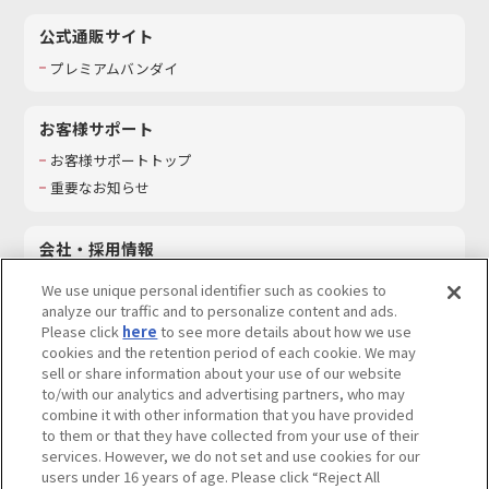
公式通販サイト
プレミアムバンダイ
お客様サポート
お客様サポートトップ
重要なお知らせ
会社・採用情報
会社情報
We use unique personal identifier such as cookies to
採用情報
analyze our traffic and to personalize content and ads.
Please click
here
to see more details about how we use
サステナビリティ
cookies and the retention period of each cookie. We may
お問い合わせ
sell or share information about your use of our website
to/with our analytics and advertising partners, who may
combine it with other information that you have provided
to them or that they have collected from your use of their
services. However, we do not set and use cookies for our
ウェブサイトご利用条件
ソーシャルメディアポリシー
users under 16 years of age. Please click “Reject All