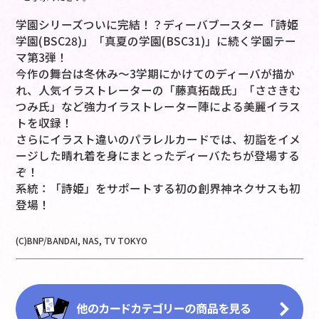
学園シリーズついに完結！？ディーバブースター「詩姫
学園(BSC28)」「真夏の学園(BSC31)」に続く学園テー
マ第3弾！
今作の舞台は冬休み～3学期にかけてのディーバが描か
れ、人気イラストレーターの「藤真拓哉氏」「ささきむ
つみ氏」など強力イラストレーター陣による美麗イラス
トを収録！
さらにイラスト違いのパラレルカードでは、初詣をイメ
ージした晴れ着を身にまとったディーバたちが登場する
ぞ！
系統：「詩姫」をサポートする初の創界神ネクサスも初
登場！
(C)BNP/BANDAI, NAS, TV TOKYO