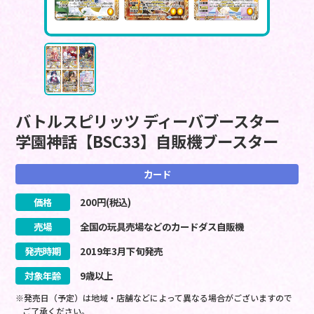
バトルスピリッツ ディーバブースター
学園神話【BSC33】自販機ブースター
カード
価格
200
円(税込)
売場
全国の玩具売場などのカードダス自販機
発売時期
2019
年
3
月
下旬
発売
対象年齢
9歳以上
※発売日（予定）は地域・店舗などによって異なる場合がございますので
ご了承ください。