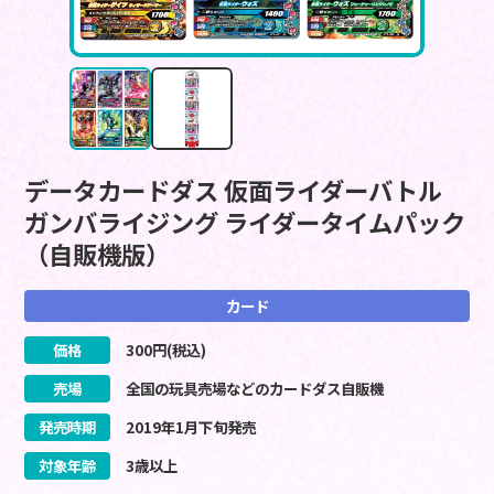
データカードダス 仮面ライダーバトル
ガンバライジング ライダータイムパック
（自販機版）
カード
価格
300
円(税込)
売場
全国の玩具売場などのカードダス自販機
発売時期
2019
年
1
月
下旬
発売
対象年齢
3歳以上