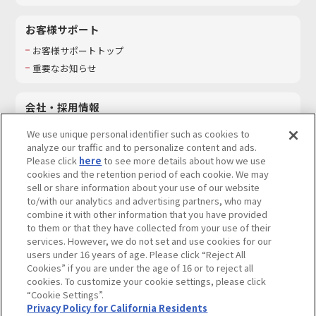
お客様サポート
お客様サポートトップ
重要なお知らせ
会社・採用情報
会社情報
We use unique personal identifier such as cookies to
採用情報
analyze our traffic and to personalize content and ads.
Please click
here
to see more details about how we use
サステナビリティ
cookies and the retention period of each cookie. We may
お問い合わせ
sell or share information about your use of our website
to/with our analytics and advertising partners, who may
combine it with other information that you have provided
to them or that they have collected from your use of their
services. However, we do not set and use cookies for our
ウェブサイトご利用条件
ソーシャルメディアポリシー
users under 16 years of age. Please click “Reject All
個人情報及び特定個人情報等の取り扱いに関する保護方針
Cookies” if you are under the age of 16 or to reject all
cookies. To customize your cookie settings, please click
Do Not Sell or Share My Personal Information
著作権・商標について
“Cookie Settings”.
Privacy Policy for California Residents
カスタマーハラスメントに対する基本的な対応方針