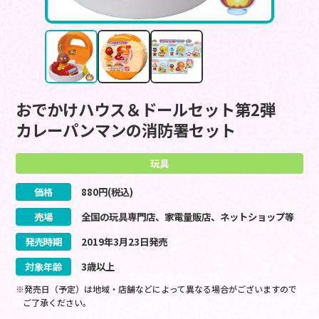
おでかけハウス＆ドールセット第2弾
カレーパンマンの消防署セット
玩具
価格
880
円(税込)
売場
全国の玩具専門店、家電量販店、ネットショップ等
発売時期
2019
年
3
月
23
日
発売
対象年齢
3歳以上
※発売日（予定）は地域・店舗などによって異なる場合がございますので
ご了承ください。