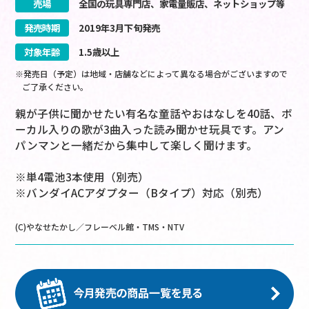
売場
全国の玩具専門店、家電量販店、ネットショップ等
発売時期
2019
年
3
月
下旬
発売
対象年齢
1.5歳以上
※発売日（予定）は地域・店舗などによって異なる場合がございますので
ご了承ください。
親が子供に聞かせたい有名な童話やおはなしを40話、ボ
ーカル入りの歌が3曲入った読み聞かせ玩具です。アン
パンマンと一緒だから集中して楽しく聞けます。
※単4電池3本使用（別売）
※バンダイACアダプター（Bタイプ）対応（別売）
(C)やなせたかし／フレーベル館・TMS・NTV